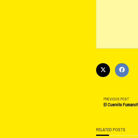
<span
PREVIOUS POST
El Cuervito Fumanchu
class="na
subtitle
RELATED POSTS