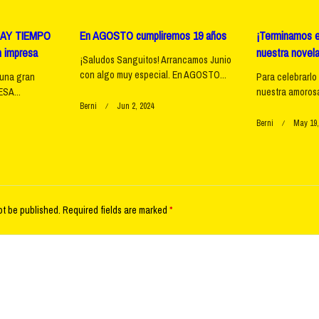
HAY TIEMPO
En AGOSTO cumpliremos 19 años
¡Terminamos e
 impresa
nuestra novela
¡Saludos Sanguitos! Arrancamos Junio
e</span>
con algo muy especial. En AGOSTO...
una gran
Para celebrarlo
ESA...
nuestra amorosa 
Berni
Jun 2, 2024
Berni
May 19,
ot be published.
Required fields are marked
*