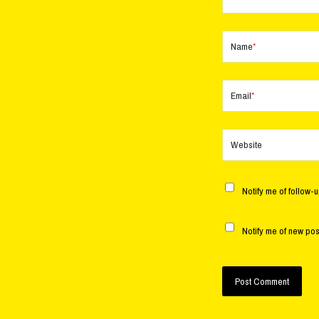
Name
*
Email
*
Website
Notify me of follow-
Notify me of new pos