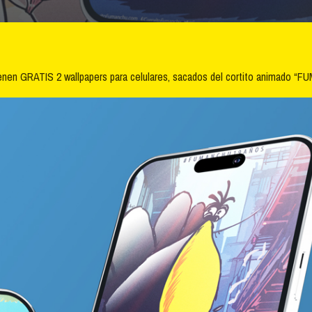
en GRATIS 2 wallpapers para celulares, sacados del cortito animado “FU