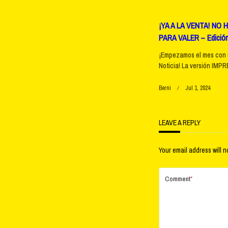
screen-
reader-
¡YA A LA VENTA! NO 
PARA VALER – Edición
text">Pag
¡Empezamos el mes con 
Noticia! La versión IMPR
Berni
Jul 1, 2024
LEAVE A REPLY
Your email address will n
Comment
*