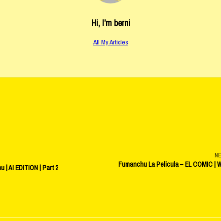
Hi, I’m
berni
All My Articles
N
Fumanchu La Pelicula – EL COMIC | 
 | AI EDITION | Part 2
v-