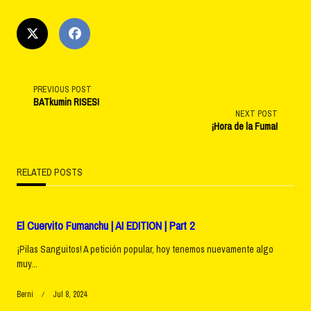
<span
PREVIOUS POST
BATkumin RISES!
NEXT POST
class="nav-
¡Hora de la Fuma!
subtitle
RELATED POSTS
screen-
reader-
El Cuervito Fumanchu | AI EDITION | Part 2
text">Page</span>
¡Pilas Sanguitos! A petición popular, hoy tenemos nuevamente algo
muy...
Berni
Jul 8, 2024