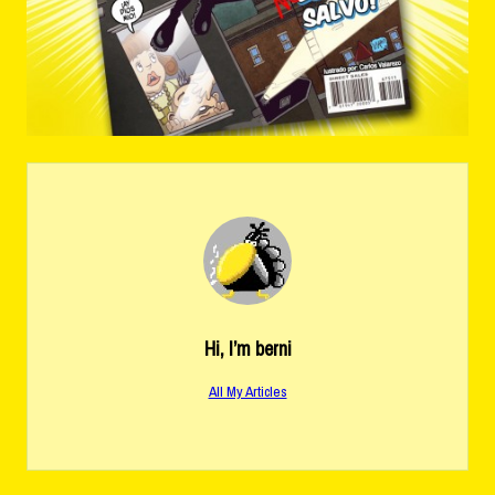
Hi, I’m
berni
All My Articles