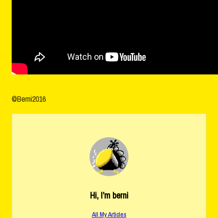
©Berni2016
Hi, I’m
berni
All My Articles