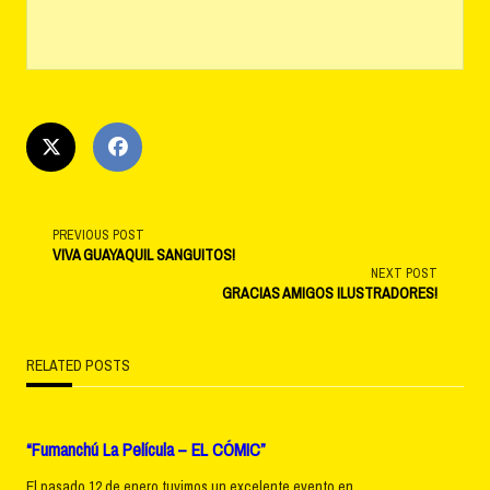
<span
PREVIOUS POST
VIVA GUAYAQUIL SANGUITOS!
NEXT POST
class="nav-
GRACIAS AMIGOS ILUSTRADORES!
subtitle
RELATED POSTS
screen-
reader-
“Fumanchú La Película – EL CÓMIC”
text">Page</span>
El pasado 12 de enero tuvimos un excelente evento en...