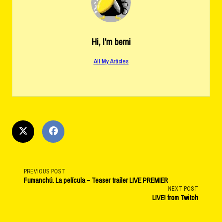
Hi, I’m
berni
All My Articles
<span
PREVIOUS POST
Fumanchú. La película – Teaser trailer LIVE PREMIER
NEXT POST
class="nav-
LIVE! from Twitch
subtitle