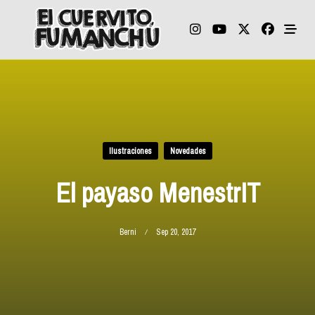
Skip
to
content
Ilustraciones
Novedades
El payaso MenestrIT
Berni
Sep 20, 2017