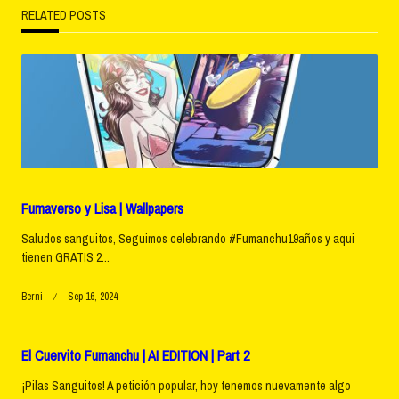
RELATED POSTS
screen-
reader-
text">Page</span>
Fumaverso y Lisa | Wallpapers
Saludos sanguitos, Seguimos celebrando #Fumanchu19años y aqui
tienen GRATIS 2...
Berni
Sep 16, 2024
El Cuervito Fumanchu | AI EDITION | Part 2
¡Pilas Sanguitos! A petición popular, hoy tenemos nuevamente algo