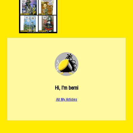
Hi, I’m
berni
All My Articles