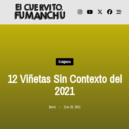
Skip
to
content
Exégesis
12 Viñetas Sin Contexto del
2021
Berni
Dec 29, 2021