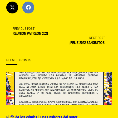
<span
PREVIOUS POST
REUNIÓN PATREON 2021
NEXT POST
class="nav-
¡FELIZ 2022 SANGUITOS!
subtitle
RELATED POSTS
screen-
reader-
text">Page</span>
El fín de los cómics | Unas palabras del autor