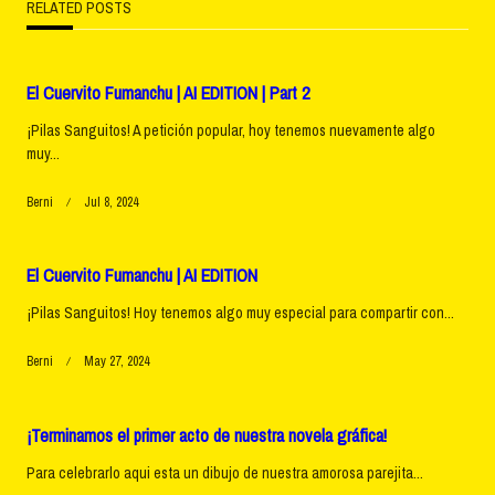
RELATED POSTS
screen-
reader-
El Cuervito Fumanchu | AI EDITION | Part 2
text">Page</span>
¡Pilas Sanguitos! A petición popular, hoy tenemos nuevamente algo
muy...
Berni
Jul 8, 2024
El Cuervito Fumanchu | AI EDITION
¡Pilas Sanguitos! Hoy tenemos algo muy especial para compartir con...
Berni
May 27, 2024
¡Terminamos el primer acto de nuestra novela gráfica!
Para celebrarlo aqui esta un dibujo de nuestra amorosa parejita...