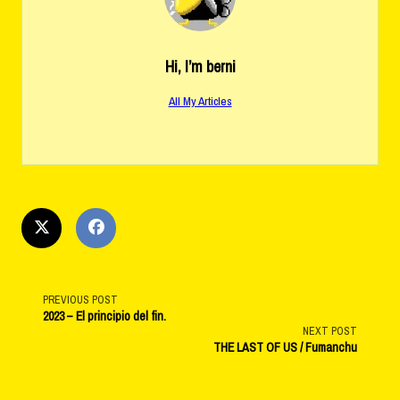
Hi, I’m
berni
All My Articles
<span
PREVIOUS POST
2023 – El principio del fin.
NEXT POST
class="nav-
THE LAST OF US / Fumanchu
subtitle