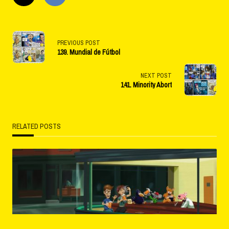
<span
PREVIOUS POST
139. Mundial de Fútbol
class="nav-
subtitle
NEXT POST
141. Minority Abort
screen-
reader-
RELATED POSTS
text">Page</span>