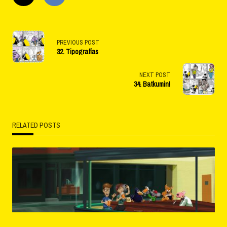
<span
PREVIOUS POST
32. Tipografías
class="nav-
subtitle
NEXT POST
34. Batkumin!
screen-
reader-
RELATED POSTS
text">Page</span>