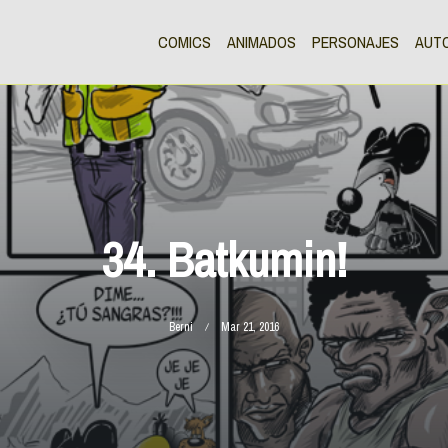
COMICS
ANIMADOS
PERSONAJES
AUT
34. Batkumin!
Berni
Mar 21, 2016