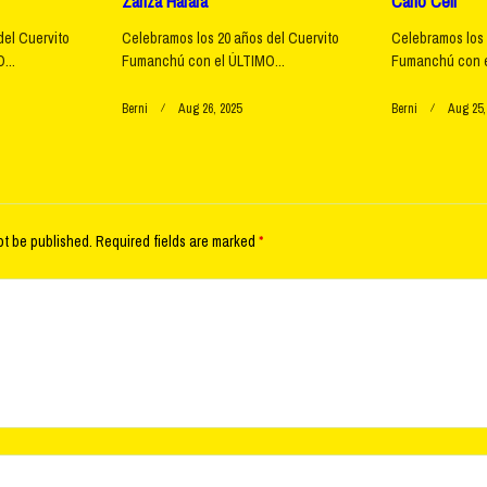
Zanza Harara
Carlo Celi
del Cuervito
Celebramos los 20 años del Cuervito
Celebramos los 
...
Fumanchú con el ÚLTIMO...
Fumanchú con e
Berni
Aug 26, 2025
Berni
Aug 25,
ot be published.
Required fields are marked
*