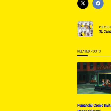
<span
PREVIOU
33. Cam
class="na
subtitle
RELATED POSTS
screen-
reader-
text">Pag
Fumanchú Comic Invita