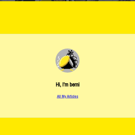
Hi, I’m
berni
All My Articles