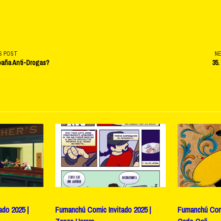
S POST
N
paña Anti-Drogas?
35.
v-
e</span>
do 2025 |
Fumanchú Comic Invitado 2025 |
Fumanchú Comi