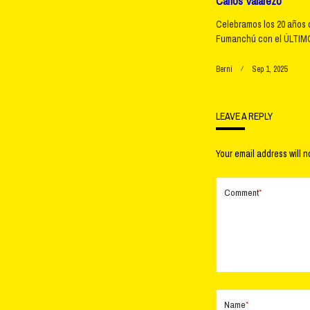
Carlos Valarezo
Celebramos los 20 años 
Fumanchú con el ÚLTIMO
Berni
Sep 1, 2025
LEAVE A REPLY
Your email address will n
Comment
*
Name
*