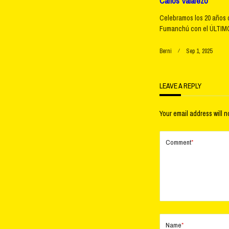
Carlos Valarezo
Celebramos los 20 años 
Fumanchú con el ÚLTIMO
Berni
Sep 1, 2025
LEAVE A REPLY
Your email address will n
Comment
*
Name
*