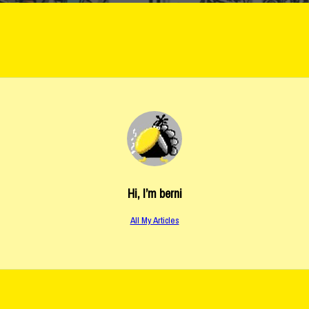
Hi, I’m
berni
All My Articles