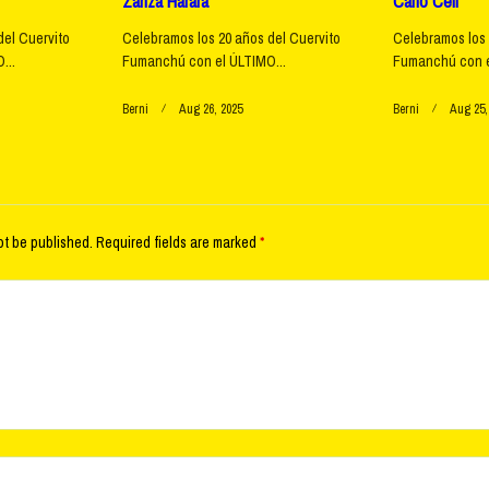
Zanza Harara
Carlo Celi
del Cuervito
Celebramos los 20 años del Cuervito
Celebramos los 
...
Fumanchú con el ÚLTIMO...
Fumanchú con e
Berni
Aug 26, 2025
Berni
Aug 25,
ot be published.
Required fields are marked
*