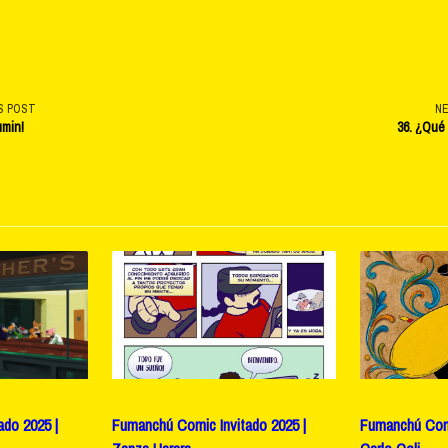
S POST
N
umin!
36. ¿Qué
v-
e</span>
do 2025 |
Fumanchú Comic Invitado 2025 |
Fumanchú Comi