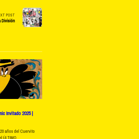
EXT POST
a División
c Invitado 2025 |
20 años del Cuervito
l ÚLTIMO...