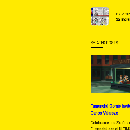
<span
PREVIOU
35. Incre
class="na
subtitle
RELATED POSTS
screen-
reader-
text">Pag
Fumanchú Comic Invita
Carlos Valarezo
Celebramos los 20 años 
Fumanchú con el ÚLTIMO