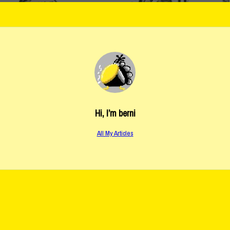
Hi, I’m
berni
All My Articles