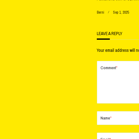
Berni
Sep 1, 2025
LEAVE A REPLY
Your email address will n
Comment
*
Name
*