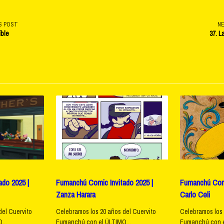
S POST
N
íble
37. L
v-
e</span>
do 2025 |
Fumanchú Comic Invitado 2025 |
Fumanchú Comi
Zanza Harara
Carlo Celi
del Cuervito
Celebramos los 20 años del Cuervito
Celebramos los 
...
Fumanchú con el ÚLTIMO...
Fumanchú con e