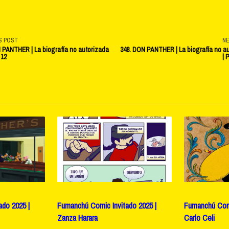
S POST
N
 PANTHER | La biografía no autorizada
348. DON PANTHER | La biografía no a
 12
| 
v-
e</span>
do 2025 |
Fumanchú Comic Invitado 2025 |
Fumanchú Comi
Zanza Harara
Carlo Celi