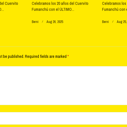
del Cuervito
Celebramos los 20 años del Cuervito
Celebramos los 
...
Fumanchú con el ÚLTIMO...
Fumanchú con e
Berni
Aug 26, 2025
Berni
Aug 25,
ot be published.
Required fields are marked
*