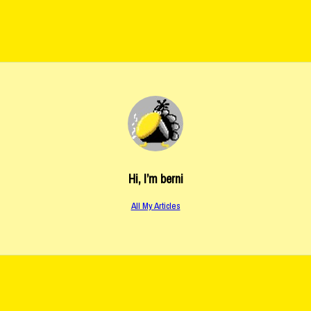
Hi, I’m
berni
All My Articles