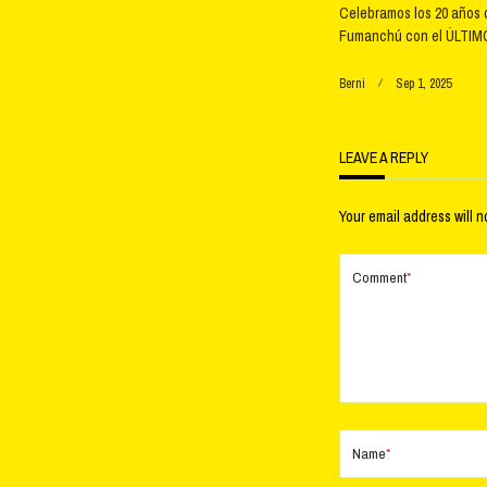
Celebramos los 20 años 
Fumanchú con el ÚLTIMO
Berni
Sep 1, 2025
LEAVE A REPLY
Your email address will n
Comment
*
Name
*