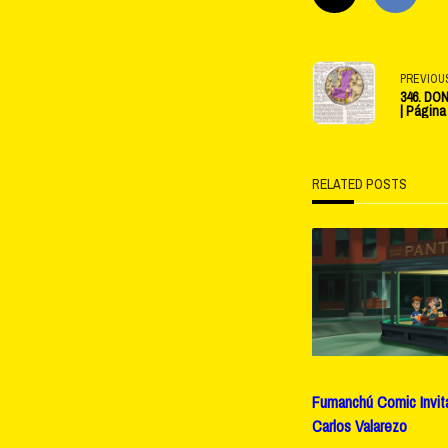
<span
PREVIOU
346. DON
| Página
class="na
subtitle
RELATED POSTS
screen-
reader-
text">Pag
Fumanchú Comic Invita
Carlos Valarezo