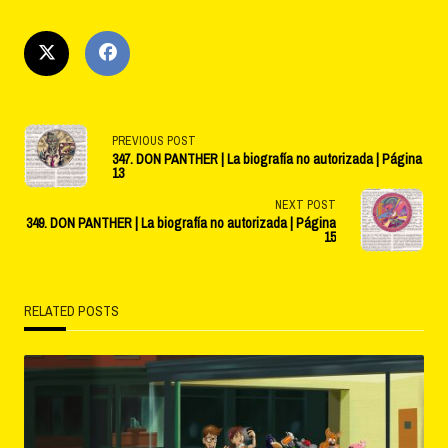
<span
PREVIOUS POST
347. DON PANTHER | La biografía no autorizada | Página
class="nav-
13
NEXT POST
subtitle
349. DON PANTHER | La biografía no autorizada | Página
15
screen-
reader-
RELATED POSTS
text">Page</span>