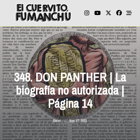
Skip
to
content
348. DON PANTHER | La
biografía no autorizada |
Página 14
Berni
Nov 27, 2023