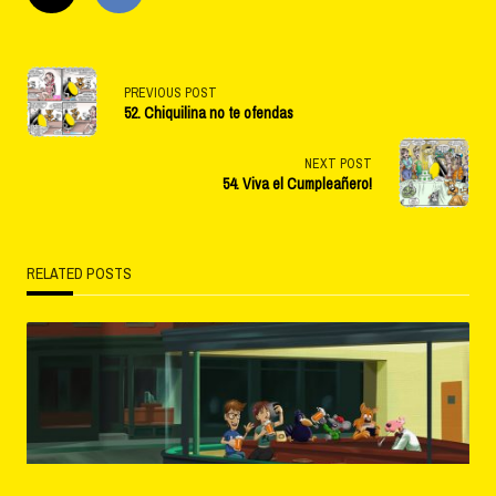
<span
PREVIOUS POST
52. Chiquilina no te ofendas
class="nav-
subtitle
NEXT POST
54. Viva el Cumpleañero!
screen-
reader-
RELATED POSTS
text">Page</span>