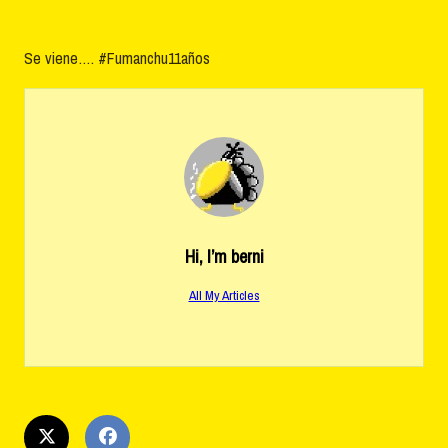
Se viene…. #Fumanchu11años
Hi, I’m
berni
All My Articles