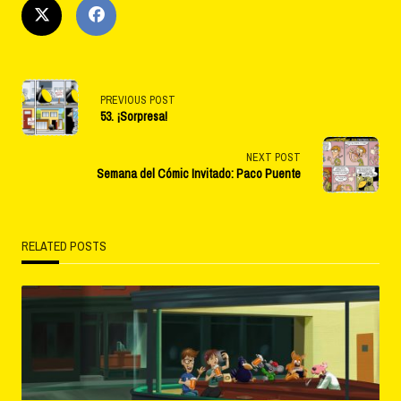
<span
PREVIOUS POST
53. ¡Sorpresa!
class="nav-
subtitle
NEXT POST
Semana del Cómic Invitado: Paco Puente
screen-
reader-
RELATED POSTS
text">Page</span>