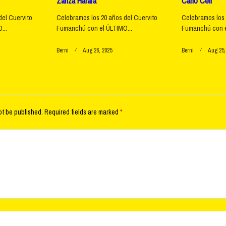
Zanza Harara
Carlo Celi
del Cuervito
Celebramos los 20 años del Cuervito
Celebramos los 
...
Fumanchú con el ÚLTIMO...
Fumanchú con e
Berni
Aug 26, 2025
Berni
Aug 25,
ot be published.
Required fields are marked
*