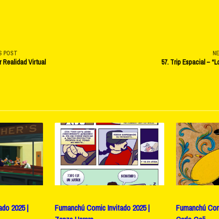
S POST
N
r Realidad Virtual
57. Trip Espacial – “L
v-
e</span>
do 2025 |
Fumanchú Comic Invitado 2025 |
Fumanchú Comi