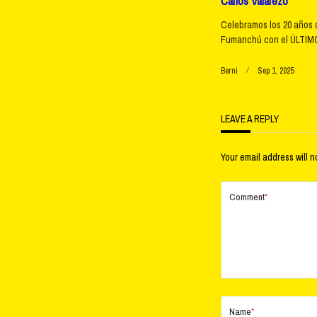
Carlos Valarezo
Celebramos los 20 años 
Fumanchú con el ÚLTIMO
Berni
Sep 1, 2025
LEAVE A REPLY
Your email address will n
Comment
*
Name
*