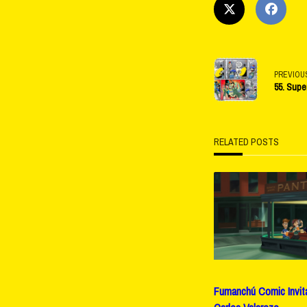
<span
PREVIOU
55. Supe
class="na
subtitle
RELATED POSTS
screen-
reader-
text">Pag
Fumanchú Comic Invita