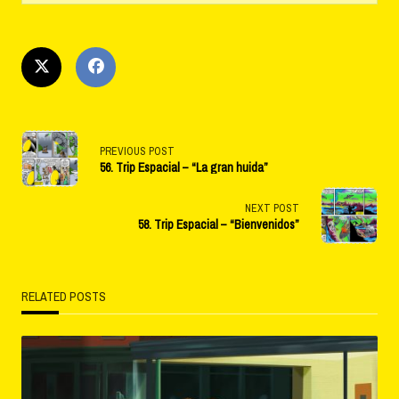
<span
PREVIOUS POST
56. Trip Espacial – “La gran huida”
class="nav-
subtitle
NEXT POST
58. Trip Espacial – “Bienvenidos”
screen-
reader-
RELATED POSTS
text">Page</span>