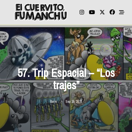
Skip
to
content
57. Trip Espacial – “Los
trajes”
Berni
Sep 19, 2016