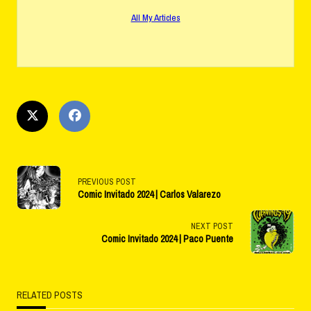
All My Articles
<span
PREVIOUS POST
Comic Invitado 2024 | Carlos Valarezo
class="nav-
subtitle
NEXT POST
Comic Invitado 2024 | Paco Puente
screen-
reader-
RELATED POSTS