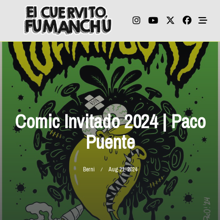
Skip
to
content
Comic Invitado 2024 | Paco
Puente
Berni
Aug 21, 2024