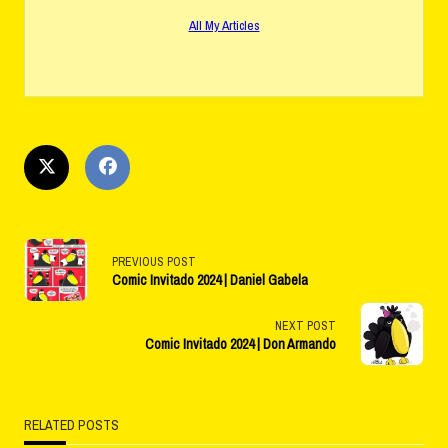
All My Articles
<span
PREVIOUS POST
Comic Invitado 2024 | Daniel Gabela
class="nav-
subtitle
NEXT POST
Comic Invitado 2024 | Don Armando
screen-
reader-
RELATED POSTS