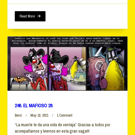
Read More
246. EL MAFIOSO 26
On
Berni
May 10, 2021
1 Comment
246.
“La muerte te da una vida de ventaja” Gracias a todos por
EL
acompañarnos y leernos en esta gran saga!!!
MAFIOSO