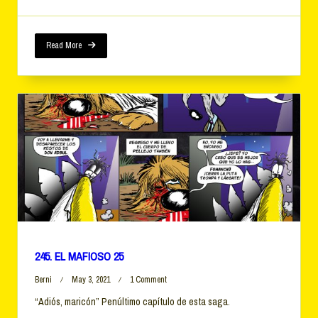
26
Read More
245. EL MAFIOSO 25
On
Berni
May 3, 2021
1 Comment
245.
“Adiós, maricón” Penúltimo capítulo de esta saga.
EL
MAFIOSO