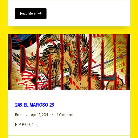
24
Read More
243. EL MAFIOSO 23
On
Berni
Apr 19, 2021
1 Comment
243.
RIP Pellejo :'(
EL
MAFIOSO
23