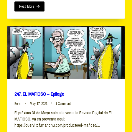
Read More
247. EL MAFIOSO – Epílogo
On
Berni
May 17, 2021
1 Comment
247.
El próximo 31 de Mayo sale a la venta la Revista Digital de EL
EL
MAFIOSO, ya en preventa aqui:
MAFIOSO
–
https://cuervitofumanchu.com/producto/el-mafioso/...
Epílogo