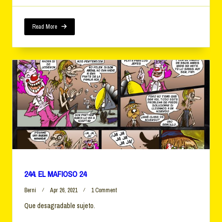
25
Read More
244. EL MAFIOSO 24
On
Berni
Apr 26, 2021
1 Comment
244.
Que desagradable sujeto.
EL
MAFIOSO