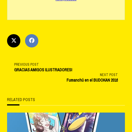
<span
PREVIOUS POST
GRACIAS AMIGOS ILUSTRADORES!
NEXT POST
class="nav-
Fumanchú en el BUDOKAN 2016
subtitle
RELATED POSTS
screen-
reader-
text">Page</span>