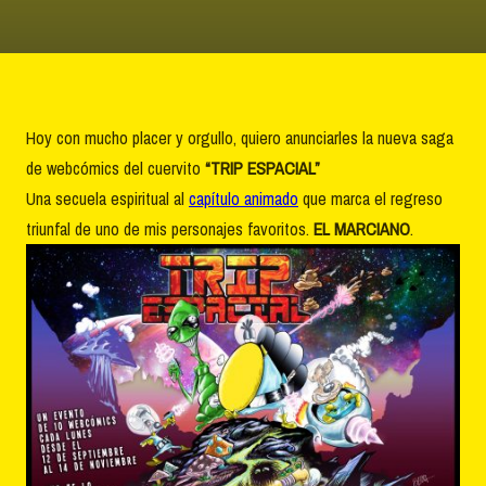
Hoy con mucho placer y orgullo, quiero anunciarles la nueva saga
de webcómics del cuervito
“TRIP ESPACIAL”
Una secuela espiritual al
capítulo animado
que marca el regreso
triunfal de uno de mis personajes favoritos.
EL MARCIANO
.