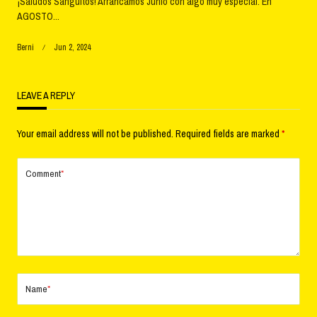
¡Saludos Sanguitos! Arrancamos Junio con algo muy especial. En
AGOSTO...
Berni
Jun 2, 2024
LEAVE A REPLY
Your email address will not be published.
Required fields are marked
*
Comment
*
Name
*