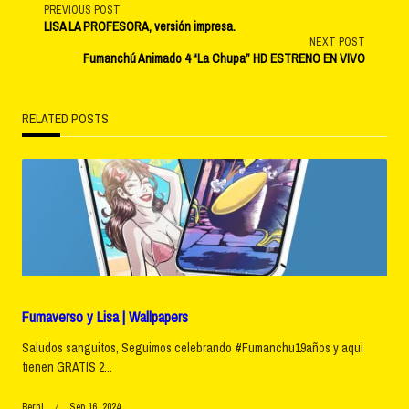
<span
PREVIOUS POST
LISA LA PROFESORA, versión impresa.
NEXT POST
class="nav-
Fumanchú Animado 4 “La Chupa” HD ESTRENO EN VIVO
subtitle
RELATED POSTS
screen-
reader-
text">Page</span>
Fumaverso y Lisa | Wallpapers
Saludos sanguitos, Seguimos celebrando #Fumanchu19años y aqui
tienen GRATIS 2...
Berni
Sep 16, 2024