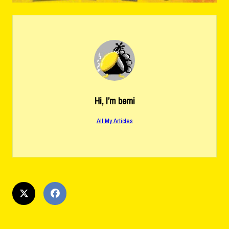
Hi, I’m
berni
All My Articles