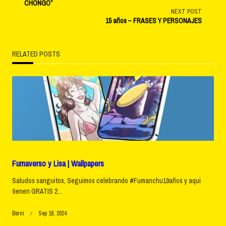
CHONGO”
class="nav-
NEXT POST
15 años – FRASES Y PERSONAJES
subtitle
screen-
RELATED POSTS
reader-
text">Page</span>
Fumaverso y Lisa | Wallpapers
Saludos sanguitos, Seguimos celebrando #Fumanchu19años y aqui
tienen GRATIS 2...
Berni
Sep 16, 2024