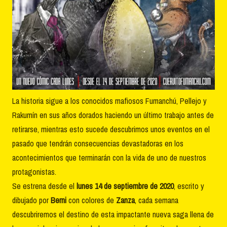
La historia sigue a los conocidos mafiosos Fumanchú, Pellejo y
Rakumín en sus años dorados haciendo un último trabajo antes de
retirarse, mientras esto sucede descubrimos unos eventos en el
pasado que tendrán consecuencias devastadoras en los
acontecimientos que terminarán con la vida de uno de nuestros
protagonistas.
Se estrena desde el
lunes 14 de septiembre de 2020
, escrito y
dibujado por
Berni
con colores de
Zanza
, cada semana
descubriremos el destino de esta impactante nueva saga llena de