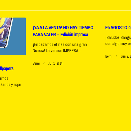
¡YA A LA VENTA! NO HAY TIEMPO
En AGOSTO cu
PARA VALER – Edición impresa
¡Saludos Sangu
con algo muy e
¡Empezamos el mes con una gran
e</span>
Noticia! La versión IMPRESA...
Berni
Jun 2, 
Berni
Jul 1, 2024
llpapers
uimos
9años y aqui