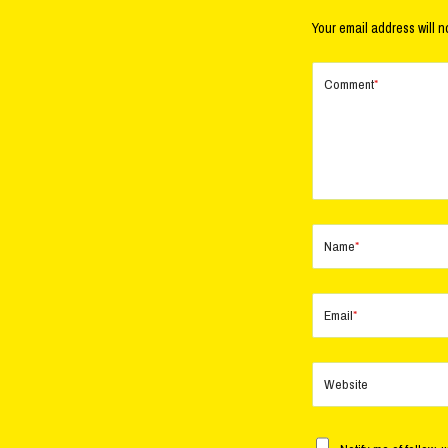
Your email address will n
Comment
*
Name
*
Email
*
Website