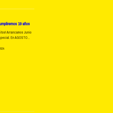
mpliremos 19 años
itos! Arrancamos Junio
special. En AGOSTO...
2024