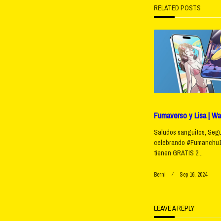
RELATED POSTS
subtitle
screen-
reader-
text">Pag
Fumaverso y Lisa | Wa
Saludos sanguitos, Seg
celebrando #Fumanchu1
tienen GRATIS 2...
Berni
Sep 16, 2024
LEAVE A REPLY