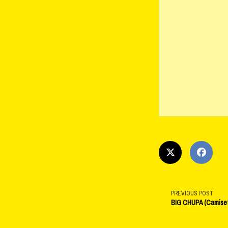
<span
PREVIOUS POST
BIG CHUPA (Camiset
class="na