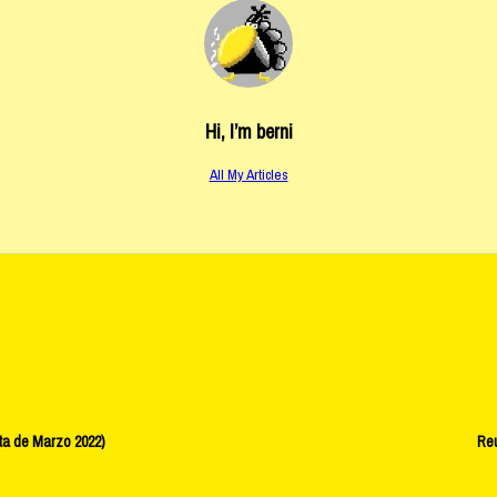
Hi, I’m
berni
All My Articles
a de Marzo 2022)
Re
v-