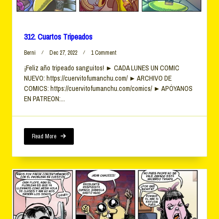
312. Cuartos Tripeados
On
Berni
Dec 27, 2022
1 Comment
312.
¡Feliz año tripeado sanguitos! ► CADA LUNES UN COMIC
Cuartos
NUEVO: https://cuervitofumanchu.com/ ► ARCHIVO DE
Tripeados
COMICS: https://cuervitofumanchu.com/comics/ ► APÓYANOS
EN PATREON:...
Read More