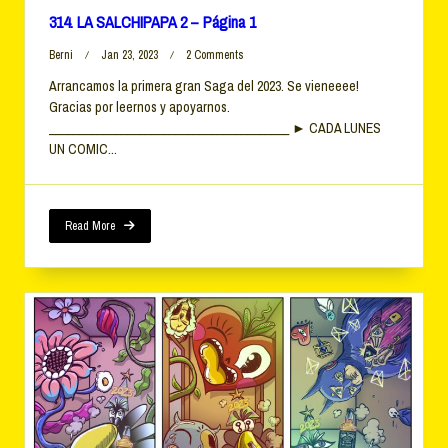
314. LA SALCHIPAPA 2 – Página 1
On
Berni
Jan 23, 2023
2 Comments
314.
Arrancamos la primera gran Saga del 2023. Se vieneeee!
LA
Gracias por leernos y apoyarnos.
SALCHIPAPA
2
________________________________________ ► CADA LUNES
–
UN COMIC...
Página
1
Read More