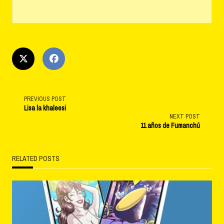
<span
PREVIOUS POST
Lisa la khaleesi
NEXT POST
class="nav-
11 años de Fumanchú
subtitle
RELATED POSTS
screen-
reader-
text">Page</span>