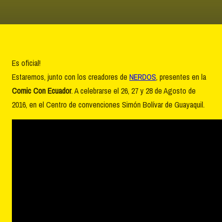
Es oficial!
Estaremos, junto con los creadores de
NERDOS
, presentes en la
Comic Con Ecuador
. A celebrarse el 26, 27 y 28 de Agosto de
2016, en el Centro de convenciones Simón Bolívar de Guayaquil.